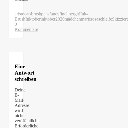
aristocats
brushpens
fancy
fineliner
girl
Ink-
Brush
Inktober
inktober2020
mädchen
marie
rosa
schleife
Skizzier
0
Kommentare
Eine
Antwort
schreiben
Deine
E-
Mail-
Adresse
wird
nicht
veröffentlicht.
Erforderliche