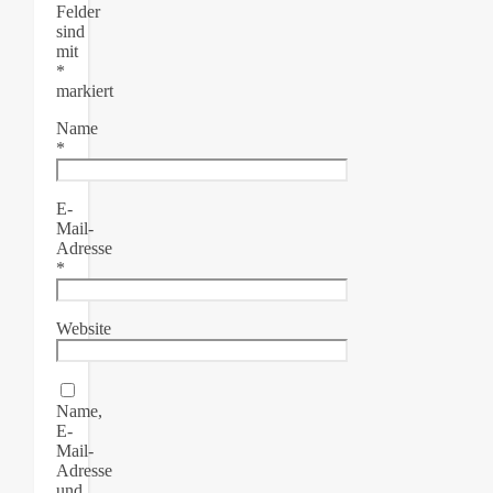
Felder
sind
mit
*
markiert
Name
*
E-
Mail-
Adresse
*
Website
Name,
E-
Mail-
Adresse
und