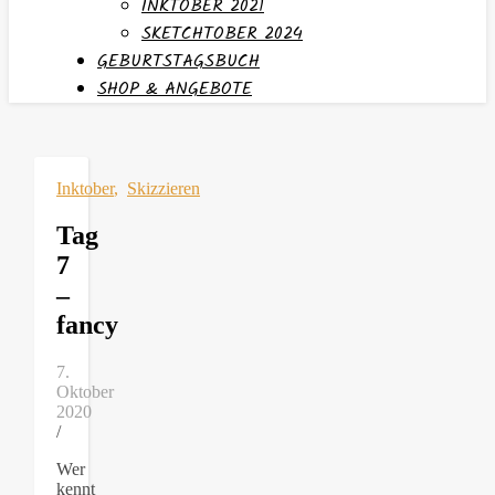
INKTOBER 2021
SKETCHTOBER 2024
GEBURTSTAGSBUCH
SHOP & ANGEBOTE
Inktober
,
Skizzieren
Tag
7
–
fancy
7.
Oktober
2020
/
Wer
kennt