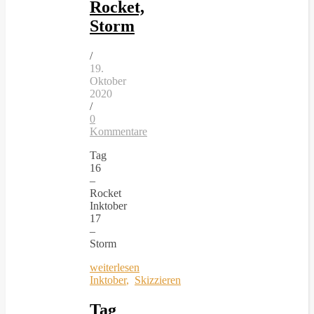
Rocket,
Storm
/
19.
Oktober
2020
/
0
Kommentare
Tag
16
–
Rocket
Inktober
17
–
Storm
weiterlesen
Inktober
,
Skizzieren
Tag