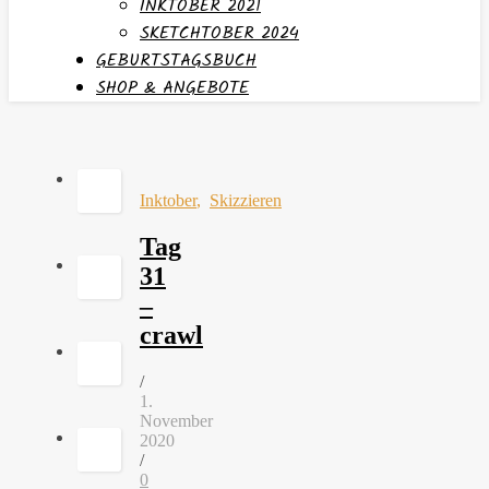
INKTOBER 2021
SKETCHTOBER 2024
GEBURTSTAGSBUCH
SHOP & ANGEBOTE
Inktober
,
Skizzieren
Tag
31
–
crawl
/
1.
November
2020
/
0