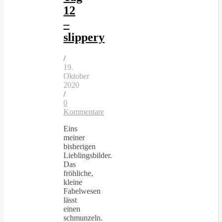
12
–
slippery
/
19.
Oktober
2020
/
0
Kommentare
Eins
meiner
bisherigen
Lieblingsbilder.
Das
fröhliche,
kleine
Fabelwesen
lässt
einen
schmunzeln.