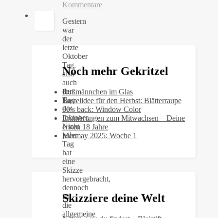
Kommentare
Gestern
war
der
letzte
Oktober
Tag,
Noch mehr Gekritzel
also
auch
der
Rußmännchen im Glas
Tag
Bastelidee für den Herbst: Blätterraupe
des
90’s back: Window Color
Inktober.
Erinnerungen zum Mitwachsen – Deine
Nicht
ersten 18 Jahre
jeder
Mermay 2025: Woche 1
Tag
hat
eine
Skizze
hervorgebracht,
dennoch
Skizziere deine Welt
ist
die
allgemeine