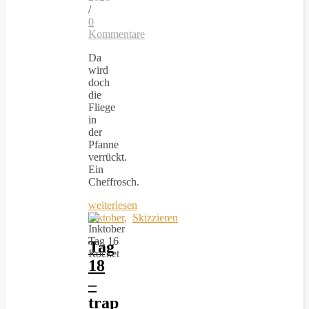
/
0
Kommentare
Da
wird
doch
die
Fliege
in
der
Pfanne
verrückt.
Ein
Cheffrosch.
weiterlesen
Inktober
,
Skizzieren
Tag
18
–
trap