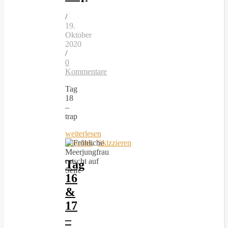
/
19.
Oktober
2020
/
0
Kommentare
Tag
18
–
trap
weiterlesen
Inktober
,
Skizzieren
Tag
16
&
17
–