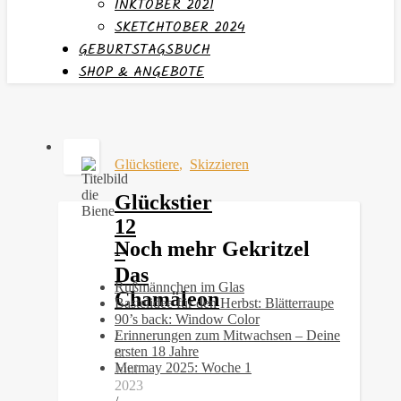
INKTOBER 2021
SKETCHTOBER 2024
GEBURTSTAGSBUCH
SHOP & ANGEBOTE
Glückstiere
,
Skizzieren
Glückstier
12
Noch mehr Gekritzel
–
Das
Rußmännchen im Glas
Chamäleon
Bastelidee für den Herbst: Blätterraupe
90’s back: Window Color
Erinnerungen zum Mitwachsen – Deine
/
ersten 18 Jahre
8.
Mermay 2025: Woche 1
Juni
2023