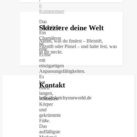
/
0
Kommentare
Das
Skizziere deine Welt
Chamäleon
Ein
Chamäleon
Nimm, was du findest – Bleistift,
ist
Filzstift oder Pinsel – und halte fest, was
eine
in dir steckt.
Echse
mit
einzigartigen
Anpassungsfähigkeiten.
Es
hat
Kontakt
einen
langen,
hello@sketchyourworld.de
schlanken
Körper
und
gekrümmte
Füße.
Das
auffälligste